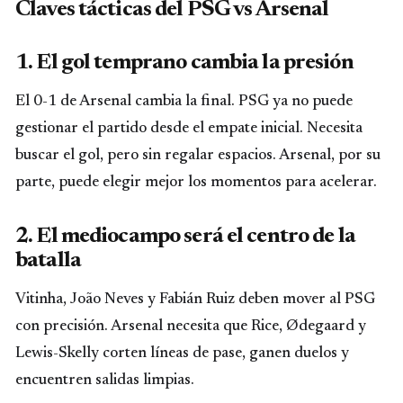
Claves tácticas del PSG vs Arsenal
1. El gol temprano cambia la presión
El 0-1 de Arsenal cambia la final. PSG ya no puede
gestionar el partido desde el empate inicial. Necesita
buscar el gol, pero sin regalar espacios. Arsenal, por su
parte, puede elegir mejor los momentos para acelerar.
2. El mediocampo será el centro de la
batalla
Vitinha, João Neves y Fabián Ruiz deben mover al PSG
con precisión. Arsenal necesita que Rice, Ødegaard y
Lewis-Skelly corten líneas de pase, ganen duelos y
encuentren salidas limpias.