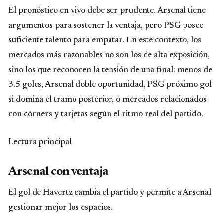
El pronóstico en vivo debe ser prudente. Arsenal tiene
argumentos para sostener la ventaja, pero PSG posee
suficiente talento para empatar. En este contexto, los
mercados más razonables no son los de alta exposición,
sino los que reconocen la tensión de una final: menos de
3.5 goles, Arsenal doble oportunidad, PSG próximo gol
si domina el tramo posterior, o mercados relacionados
con córners y tarjetas según el ritmo real del partido.
Lectura principal
Arsenal con ventaja
El gol de Havertz cambia el partido y permite a Arsenal
gestionar mejor los espacios.