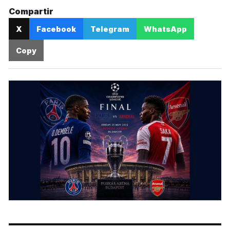
Compartir
X
Facebook
Telegram
WhatsApp
Copy