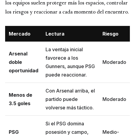
los equipos suelen proteger más los espacios, controlar
los riesgos y reaccionar a cada momento del encuentro.
Mercado
Lectura
Riesgo
La ventaja inicial
Arsenal
favorece a los
doble
Moderado
Gunners, aunque PSG
oportunidad
puede reaccionar.
Con Arsenal arriba, el
Menos de
partido puede
Moderado
3.5 goles
volverse más táctico.
Si el PSG domina
PSG
posesión y campo,
Medio-