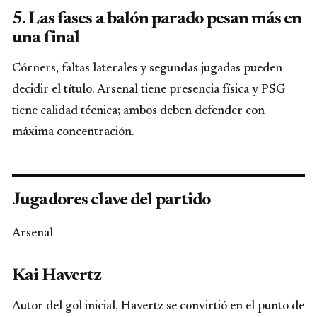
5. Las fases a balón parado pesan más en
una final
Córners, faltas laterales y segundas jugadas pueden
decidir el título. Arsenal tiene presencia física y PSG
tiene calidad técnica; ambos deben defender con
máxima concentración.
Jugadores clave del partido
Arsenal
Kai Havertz
Autor del gol inicial, Havertz se convirtió en el punto de