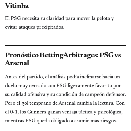
Vitinha
El PSG necesita su claridad para mover la pelota y
evitar ataques precipitados.
Pronóstico BettingArbitrages: PSG vs
Arsenal
Antes del partido, el análisis podía inclinarse hacia un
duelo muy cerrado con PSG ligeramente favorito por
su calidad ofensiva y su condición de campeón defensor.
Pero el gol temprano de Arsenal cambia la lectura. Con
el 0-1, los Gunners ganan ventaja táctica y psicológica,
mientras PSG queda obligado a asumir más riesgos.