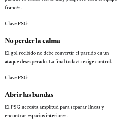
francés.
Clave PSG
No perder la calma
El gol recibido no debe convertir el partido en un
ataque desesperado. La final todavía exige control.
Clave PSG
Abrir las bandas
El PSG necesita amplitud para separar líneas y
encontrar espacios interiores.