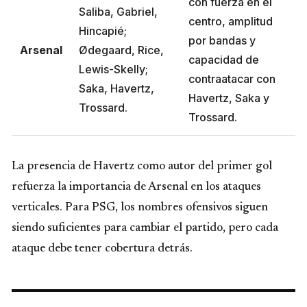
con fuerza en el
Saliba, Gabriel,
centro, amplitud
Hincapié;
por bandas y
Arsenal
Ødegaard, Rice,
capacidad de
Lewis-Skelly;
contraatacar con
Saka, Havertz,
Havertz, Saka y
Trossard.
Trossard.
La presencia de Havertz como autor del primer gol
refuerza la importancia de Arsenal en los ataques
verticales. Para PSG, los nombres ofensivos siguen
siendo suficientes para cambiar el partido, pero cada
ataque debe tener cobertura detrás.