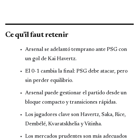
Ce qu’il faut retenir
Arsenal se adelantó temprano ante PSG con
un gol de Kai Havertz.
El 0-1 cambia la final: PSG debe atacar, pero
sin perder equilibrio.
Arsenal puede gestionar el partido desde un
bloque compacto y transiciones rápidas.
Los jugadores clave son Havertz, Saka, Rice,
Dembélé, Kvaratskhelia y Vitinha.
Los mercados prudentes son más adecuados