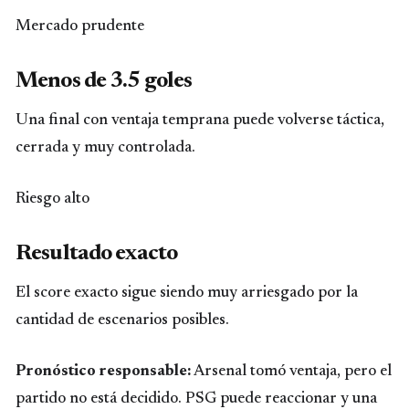
Mercado prudente
Menos de 3.5 goles
Una final con ventaja temprana puede volverse táctica,
cerrada y muy controlada.
Riesgo alto
Resultado exacto
El score exacto sigue siendo muy arriesgado por la
cantidad de escenarios posibles.
Pronóstico responsable:
Arsenal tomó ventaja, pero el
partido no está decidido. PSG puede reaccionar y una