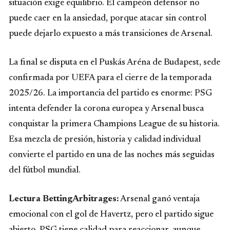
situación exige equilibrio. El campeón defensor no
puede caer en la ansiedad, porque atacar sin control
puede dejarlo expuesto a más transiciones de Arsenal.
La final se disputa en el Puskás Aréna de Budapest, sede
confirmada por UEFA para el cierre de la temporada
2025/26. La importancia del partido es enorme: PSG
intenta defender la corona europea y Arsenal busca
conquistar la primera Champions League de su historia.
Esa mezcla de presión, historia y calidad individual
convierte el partido en una de las noches más seguidas
del fútbol mundial.
Lectura BettingArbitrages:
Arsenal ganó ventaja
emocional con el gol de Havertz, pero el partido sigue
abierto. PSG tiene calidad para reaccionar, aunque