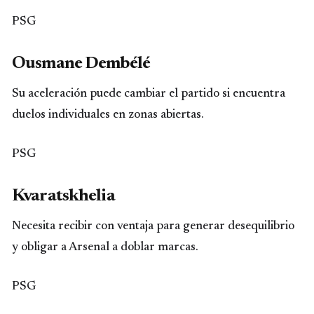
PSG
Ousmane Dembélé
Su aceleración puede cambiar el partido si encuentra
duelos individuales en zonas abiertas.
PSG
Kvaratskhelia
Necesita recibir con ventaja para generar desequilibrio
y obligar a Arsenal a doblar marcas.
PSG