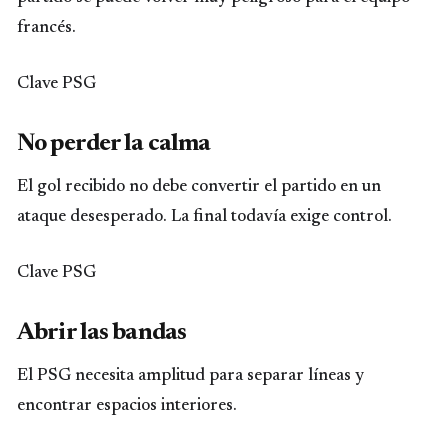
francés.
Clave PSG
No perder la calma
El gol recibido no debe convertir el partido en un
ataque desesperado. La final todavía exige control.
Clave PSG
Abrir las bandas
El PSG necesita amplitud para separar líneas y
encontrar espacios interiores.