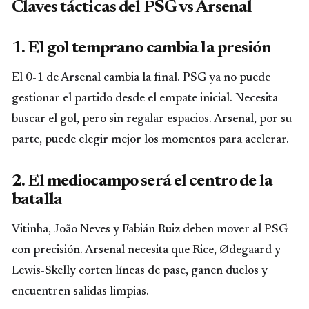
Claves tácticas del PSG vs Arsenal
1. El gol temprano cambia la presión
El 0-1 de Arsenal cambia la final. PSG ya no puede
gestionar el partido desde el empate inicial. Necesita
buscar el gol, pero sin regalar espacios. Arsenal, por su
parte, puede elegir mejor los momentos para acelerar.
2. El mediocampo será el centro de la
batalla
Vitinha, João Neves y Fabián Ruiz deben mover al PSG
con precisión. Arsenal necesita que Rice, Ødegaard y
Lewis-Skelly corten líneas de pase, ganen duelos y
encuentren salidas limpias.