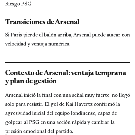
Riesgo PSG
Transiciones de Arsenal
Si Paris pierde el balón arriba, Arsenal puede atacar con
velocidad y ventaja numérica.
Contexto de Arsenal: ventaja temprana
y plan de gestión
Arsenal inició la final con una señal muy fuerte: no llegó
solo para resistir. El gol de Kai Havertz confirmó la
agresividad inicial del equipo londinense, capaz de
golpear al PSG en una acción rápida y cambiar la
presión emocional del partido.