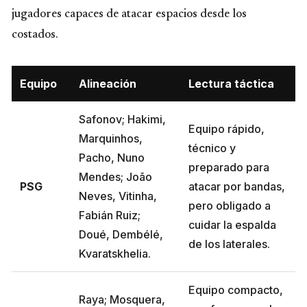
jugadores capaces de atacar espacios desde los
costados.
Equipo
Alineación
Lectura táctica
Safonov; Hakimi,
Equipo rápido,
Marquinhos,
técnico y
Pacho, Nuno
preparado para
Mendes; João
PSG
atacar por bandas,
Neves, Vitinha,
pero obligado a
Fabián Ruiz;
cuidar la espalda
Doué, Dembélé,
de los laterales.
Kvaratskhelia.
Equipo compacto,
Raya; Mosquera,