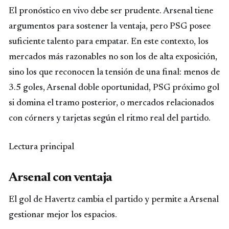
El pronóstico en vivo debe ser prudente. Arsenal tiene
argumentos para sostener la ventaja, pero PSG posee
suficiente talento para empatar. En este contexto, los
mercados más razonables no son los de alta exposición,
sino los que reconocen la tensión de una final: menos de
3.5 goles, Arsenal doble oportunidad, PSG próximo gol
si domina el tramo posterior, o mercados relacionados
con córners y tarjetas según el ritmo real del partido.
Lectura principal
Arsenal con ventaja
El gol de Havertz cambia el partido y permite a Arsenal
gestionar mejor los espacios.