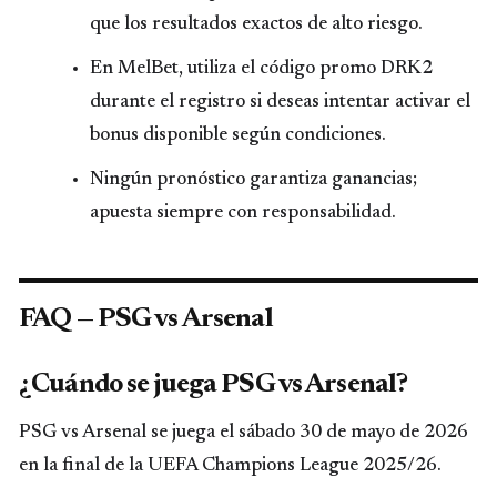
que los resultados exactos de alto riesgo.
En MelBet, utiliza el código promo DRK2
durante el registro si deseas intentar activar el
bonus disponible según condiciones.
Ningún pronóstico garantiza ganancias;
apuesta siempre con responsabilidad.
FAQ — PSG vs Arsenal
¿Cuándo se juega PSG vs Arsenal?
PSG vs Arsenal se juega el sábado 30 de mayo de 2026
en la final de la UEFA Champions League 2025/26.