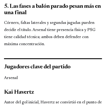
5. Las fases a balón parado pesan más en
una final
Córners, faltas laterales y segundas jugadas pueden
decidir el título. Arsenal tiene presencia física y PSG
tiene calidad técnica; ambos deben defender con
máxima concentración.
Jugadores clave del partido
Arsenal
Kai Havertz
Autor del gol inicial, Havertz se convirtió en el punto de