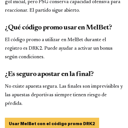
gol inicial, pero PSG conserva capacidad ofensiva para
reaccionar. El partido sigue abierto.
¿Qué código promo usar en MelBet?
El código promo a utilizar en MelBet durante el
registro es DRK2. Puede ayudar a activar un bonus
según condiciones.
¿Es seguro apostar en la final?
No existe apuesta segura. Las finales son imprevisibles y
las apuestas deportivas siempre tienen riesgo de
pérdida.
Usar MelBet con el código promo DRK2