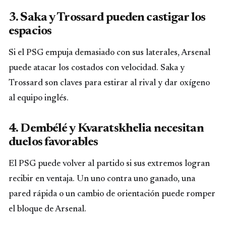
3. Saka y Trossard pueden castigar los
espacios
Si el PSG empuja demasiado con sus laterales, Arsenal
puede atacar los costados con velocidad. Saka y
Trossard son claves para estirar al rival y dar oxígeno
al equipo inglés.
4. Dembélé y Kvaratskhelia necesitan
duelos favorables
El PSG puede volver al partido si sus extremos logran
recibir en ventaja. Un uno contra uno ganado, una
pared rápida o un cambio de orientación puede romper
el bloque de Arsenal.