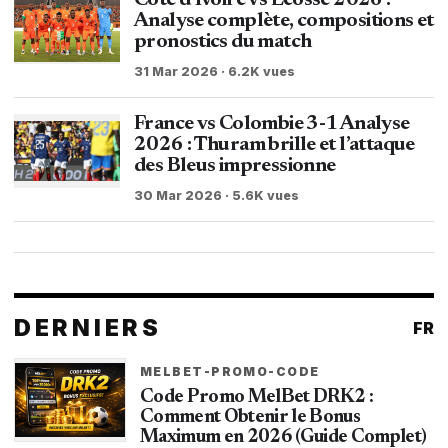
Côte d’Ivoire vs Écosse 2026 :
Analyse complète, compositions et
pronostics du match
31 Mar 2026 · 6.2K vues
France vs Colombie 3-1 Analyse
2026 : Thuram brille et l’attaque
des Bleus impressionne
30 Mar 2026 · 5.6K vues
DERNIERS
FR
MELBET-PROMO-CODE
Code Promo MelBet DRK2 :
Comment Obtenir le Bonus
Maximum en 2026 (Guide Complet)