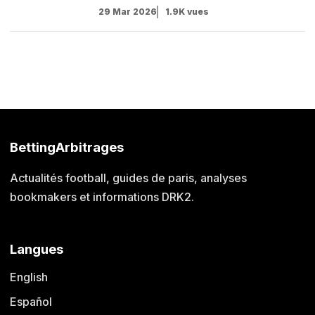
29 Mar 2026
1.9K vues
BettingArbitrages
Actualités football, guides de paris, analyses
bookmakers et informations DRK2.
Langues
English
Español